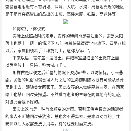
查验墓地附近有木有坍塌、深洞、大坑、水沟，离墓地靠近的地区
是不是有突然冒出的凸出的山坡、高楼大厦、铁路、高速路等。
如何进行下葬仪式
实际上依照故时的规定，安葬的時间也是要注重的，需是太阳
落山也落土。落土的情况下'八仙'拽着棕绳缓缓学会放下，四平八稳
以后，家属们须着手土壤扔到上，这称为'添土'。
下来以后，需先盖一层薄土，再把墓室里扫出的土撒在上面，
以后需放上一只碗，称为'衣工作'。
那样做是以便之后迁墓的情况下姿势轻些，以防惊扰，引来悲
剧。民俗的风俗习惯觉得人死之后的生命随时随地很有可能从墓葬
里跑出去，跟随美女回家了。因此安葬的人需绕墓转三圈，在回家
路上也禁止回过头探望。不然看到逝者的生命在阴曹地府的足迹，
对彼此全是不好的。
事实上这也是一种节哀顺变的对策。否则
玉佛寺寝宫
的话逝者
的家人不断地回过头犹豫，总也舍不得离去，是难以劝导的。并且
安葬以后大家需要洗手消毒，有的也要用酒来洗。