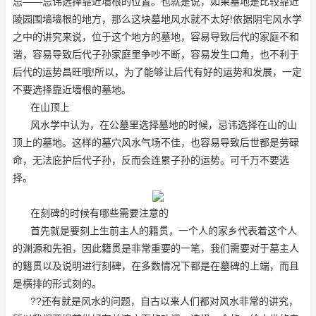
忌——忌讳选择靠近墙根的位置。也就是说，如果墓地是比较靠近
陵园围墙墙根的地方，那么这块墓地风水就不太好!依据阴宅风水学
之中的讲究来说，位于这个地方的墓地，容易导致后代的家庭不和
谐，容易导致后代子孙家庭里争吵不断，容易发生口角，也不利于
后代的运势昌旺哦!所以，为了能够让后代有好的运势和发展，一定
不要选择靠近墙根的墓地。
在山顶上
风水学中认为，在公墓里选择墓地的时候，忌讳选择在山的山
顶上的墓地。这样的墓穴风水气场不佳，也容易导致后世都是劳碌
命，无法庇护后代子孙，反而会连累子孙的运势。可千万不要选
择。
在刻碑的时候有哪些需要注意的
首先就是要刻上生前主人的籍贯，一个人的家乡代表着这个人
的渊源和先祖，因此籍贯是非常重要的一笔，我们需要对于墓主人
的籍贯以及说明进行刻碑，在多数情况下都是在墓碑的上端，而且
是横排的形式刻的。
??还有就是风水的问题，自古以来人们都对风水非常的讲究，