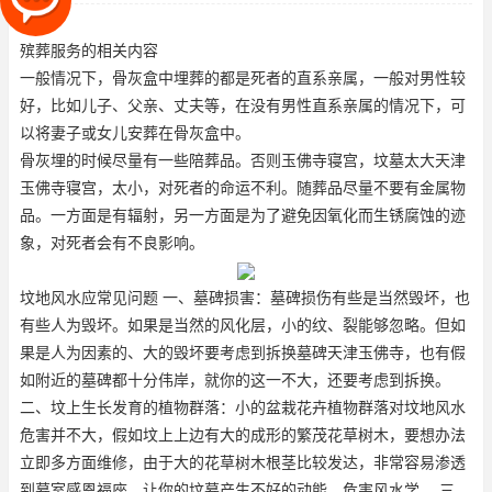
候尽量有一些陪葬品。否则，
殡葬服务的相关内容
一般情况下，骨灰盒中埋葬的都是死者的直系亲属，一般对男性较
好，比如儿子、父亲、丈夫等，在没有男性直系亲属的情况下，可
以将妻子或女儿安葬在骨灰盒中。
骨灰埋的时候尽量有一些陪葬品。否则
玉佛寺寝宫
，坟墓太大
天津
玉佛寺寝宫
，太小，对死者的命运不利。随葬品尽量不要有金属物
品。一方面是有辐射，另一方面是为了避免因氧化而生锈腐蚀的迹
象，对死者会有不良影响。
坟地风水应常见问题 一、墓碑损害：墓碑损伤有些是当然毁坏，也
有些人为毁坏。如果是当然的风化层，小的纹、裂能够忽略。但如
果是人为因素的、大的毁坏要考虑到拆换墓碑
天津玉佛寺
，也有假
如附近的墓碑都十分伟岸，就你的这一不大，还要考虑到拆换。
二、坟上生长发育的植物群落：小的盆栽花卉植物群落对坟地风水
危害并不大，假如坟上上边有大的成形的繁茂花草树木，要想办法
立即多方面维修，由于大的花草树木根茎比较发达，非常容易渗透
到墓室
感恩福座
，让你的坟墓产生不好的动能，危害风水学。 三、