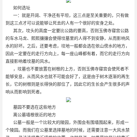
如何选址
一：就是开阔、干净还有平坦，这三点是至关重要的，只有做
到这三点才可以说能够让死去的人有一个很好的安身之处。
其次，坟头的高度一定要比公路的要高，否则
玉佛寺寝宫
公路
的车水马龙、熙熙攘攘会使得坟墓里的人得不到安静，从而影响风
水的好坏。之后，还要考虑，坟地一般都会选在依山傍水的地方，
因此一定要在的走行方向上，每一座山峰都有着，而它的走行方向
直接影响着坟墓的风水。
，坟墓也不要放置在树根的上方，否则
玉佛寺寝宫
会使死者不
能够安息，从而风水也就不可能会好了，这是由于树木逐渐的再生
长，它的树根则是长得快的部位了，因此它的生长会产生很多的声
响从而影响到死者。
墓园不要选在这些地方
离公墓墙根很近的地方
公墓一般是一个比较大的陵园，外围会有围墙围起来，形成一
个陵园。而我们在公墓里选择墓地的时候，还需要注意一大风水禁