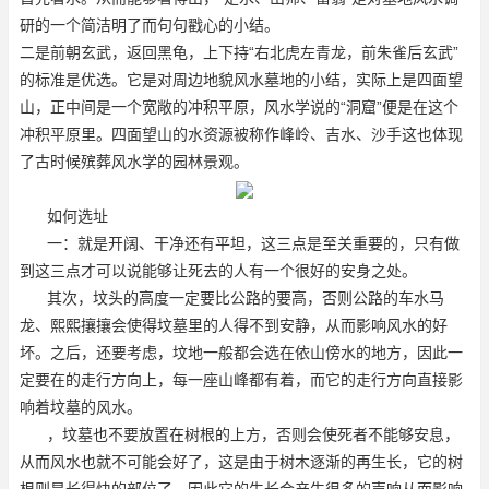
研的一个简洁明了而句句戳心的小结。
二是前朝玄武，返回黑龟，上下持“右北虎左青龙，前朱雀后玄武”
的标准是优选。它是对周边地貌风水墓地的小结，实际上是四面望
山，正中间是一个宽敞的冲积平原，风水学说的“洞窟”便是在这个
冲积平原里。四面望山的水资源被称作峰岭、吉水、沙手这也体现
了古时候殡葬风水学的园林景观。
如何选址
一：就是开阔、干净还有平坦，这三点是至关重要的，只有做
到这三点才可以说能够让死去的人有一个很好的安身之处。
其次，坟头的高度一定要比公路的要高，否则公路的车水马
龙、熙熙攘攘会使得坟墓里的人得不到安静，从而影响风水的好
坏。之后，还要考虑，坟地一般都会选在依山傍水的地方，因此一
定要在的走行方向上，每一座山峰都有着，而它的走行方向直接影
响着坟墓的风水。
，坟墓也不要放置在树根的上方，否则会使死者不能够安息，
从而风水也就不可能会好了，这是由于树木逐渐的再生长，它的树
根则是长得快的部位了，因此它的生长会产生很多的声响从而影响