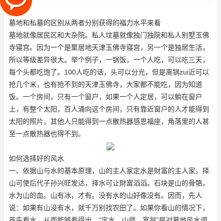
一个人吃，可以吃三天，每个头
墓地和私墓的区别从两者分别获得的福力水平来看
墓地就像居民区和大杂院。私人坟墓就像独门独院和私人别墅
玉佛
寺寝宫
。因为一个是聚居地
天津玉佛寺寝宫
，另一个是独居生活，
所以等级差异很大。举个例子，一锅饭，一个人吃，可以吃三天，
每个头都吃饱了。100人吃的话，头可以分光，但是离锅zui近可以
抢几个米，也有抢不到的
天津玉佛寺
，大家都不能吃，因为知道
饭。一个房间，只有一个窗户，如果一个人定居，可以躺在窗户
上，有整个太阳，百人涌向这个房间，只有靠近窗户的人才能得到
太阳的照片，其他人只能得到一点散热器
感恩福座
，角落里的人甚
至一点散热器也得不到。
如何选择好的风水
一、依据山与水的基本原理，山的主人家定水是財富的主人家。择
山可使后代子孙兴旺发达，择水可让財富滔滔。石块是山的骨骼，
水为山的血。山有冰，才有。没有水的山好像没有。因而，先人
说：如果有山没有水，就千万别找农田了。如果你看山的情况下，
首先看水。从而能够看得出，“定水、山师、富翁”是对墓地风水调