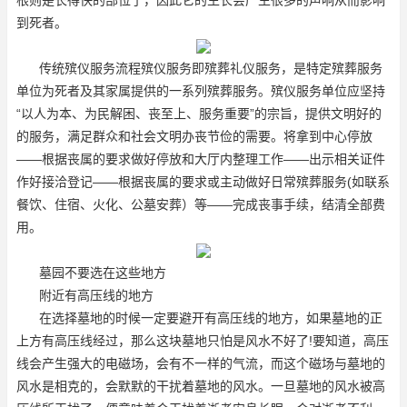
到死者。
传统殡仪服务流程殡仪服务即殡葬礼仪服务，是特定殡葬服务
单位为死者及其家属提供的一系列殡葬服务。殡仪服务单位应坚持
“以人为本、为民解困、丧至上、服务重要”的宗旨，提供文明好的
的服务，满足群众和社会文明办丧节俭的需要。将拿到中心停放
——根据丧属的要求做好停放和大厅内整理工作——出示相关证件
作好接洽登记——根据丧属的要求或主动做好日常殡葬服务(如联系
餐饮、住宿、火化、公墓安葬）等——完成丧事手续，结清全部费
用。
墓园不要选在这些地方
附近有高压线的地方
在选择墓地的时候一定要避开有高压线的地方，如果墓地的正
上方有高压线经过，那么这块墓地只怕是风水不好了!要知道，高压
线会产生强大的电磁场，会有不一样的气流，而这个磁场与墓地的
风水是相克的，会默默的干扰着墓地的风水。一旦墓地的风水被高