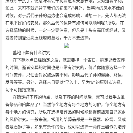
压线所干扰了，便意味着会干扰着逝者安息长眠，会对逝者不利，
如此一来可不就违背了我们的初衷吗?另外，当墓地的风水不佳的
时候，对于后代子孙的运势也会造成影响，试想一下，先人都无法
在地下好好的安息，那么后代的运势有如何可以顺利呢?所以，在
选择墓地的时候，一定一定要注意，但凡是上头有高压线经过，又
或者特别靠近高压线塔的墓地，千万不要选择。
墓地下葬有什么讲究
在下葬地点已经确定之后，就需要择一个吉日，确定逝者安葬
的时间。逝者安葬的时间也是非常有讲究的，倘若你随意选择一个
时间安葬，只怕会对家族运势不利，影响后代子孙的健康、财运、
发展等等。另外，选择吉日要以“早入土，早为安”的原则去选择，
切不可拖拖拉拉。
在确定好下葬的地点、以及下葬的时间以后，就可以着手去准
备祭品和陪葬品了！当然每个地方有每个地方的习俗，每个地方有
每个地方的讲究，所以在选择陪葬品的时候能够提前熟知自己家乡
的风俗讲究。一般来说，常用的陪葬品都是一些瓷器、麻绳、又或
者是石狮子等，如果有条件的话，也可以选择一两件玉器作为陪葬